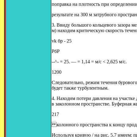
поправка на плотность при определении
результате на 300 м затрубного простран
3. Ввиду большого кольцевого зазора м
м) находим критическую скорость течен
vk бр - 25
РбР
--^- = 25. — = 1,14 = м/с < 2,625 м/с.
1200
Следовательно, режим течения бурового
будет также турбулентным.
4. Находим потери давления на участке
в заколонном пространстве. Буферная жид
217
колонного пространства к концу прод
Используя кривую / на рис. 5.7 имеем: п