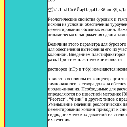
5.1.1. кЦйгйЙауЦлдаЦ лЗйвлнЗД кДлн
Реологические свойства буровых и там
исходя из условий обеспечения турбуле
цементирования обсадных колонн. Важн
динамического напряжения сдвига тампо
Величина этого параметра для бурового
для обеспечения вытеснения его из уч
колонной. Введением пластификаторов з
раза. При этом пластические вязкости
растворов (riTp и т|бр) изменяются незн
зависят в основном от концентрации тв
тампонажного раствора должна обеспеч
продав-ливания. Необходимые для расче
определяются по известной методике [8
“Реотест", “Фэнн” и других типов с вр
Уменьшение значений реологических па
цементирования колонн приводит к сни
гидродинамических давлений на стенки
их течения.