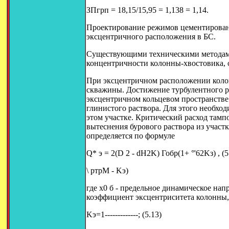
ЗПгрп = 18,15/15,95 = 1,138 = 1,14.
Проектирование режимов цементировани
эксцентричного расположения в БС.
Существующими техническими методами 
концентричности колонны-хвостовика, 
При эксцентричном расположении колон
скважины. Достижение турбулентного р
эксцентричном кольцевом пространстве
глинистого раствора. Для этого необход
этом участке. Критический расход тамп
вытеснения бурового раствора из участк
определяется по формуле
Q* э = 2(D 2 - dH2K) Гобр(1+ °'62Kз) , (5
\ ртрМ - Kэ)
где х0 б - предельное динамическое нап
коэффициент эксцентриситета колонны,
Kэ=1-------------; (5.13)