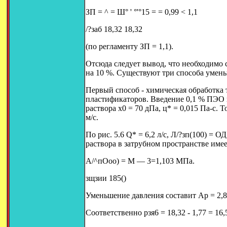
ЗП = ^ = Ш° ' °'°15 = = 0,99 < 1,1
/?заб 18,32 18,32
(по регламенту ЗП = 1,1).
Отсюда следует вывод, что необходимо 
на 10 %. Существуют три способа умень
Первый способ - химическая обработка
пластификаторов. Введение 0,1 % ПЭО 
раствора х0 = 70 дПа, ц* = 0,015 Па-с. То
м/с.
По рис. 5.6 Q* = 6,2 л/с, Л/?зп(100) =
раствора в затрубном пространстве име
А/^пОоо) = М — 3=1,103 МПа.
зщзии 185()
Уменьшение давления составит Ар = 2,8 
Соответственно рзя6 = 18,32 - 1,77 = 16