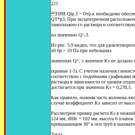
221
ПРИ Qip.3 > Отр.к необходимо обеспеч
QT*p3. При эксцентричном расположени
тампонажно-го раствора и соответству
по значению Q^,3.
Из рис. 5.9 видно, что для удовлетвори
х0 бр > 10 Па при небольших
значениях Q^, э значение Кэ не должно 
(кривые 1-5). С учетом наличия глинист
соответствии с подобными графиками 
раствора в зависимости от уровня отц
достигается при значении Кэ = 0,2?0,3.
Как правило, нижняя часть колонны-хво
случае коэффициент Кэ зависит от высо
Рассмотрим пример расчета Кэ в нижн
124 мм, dHK = 102 мм, высота 6 планок
превышающем 30° к оси труб в шахматно
Тогда