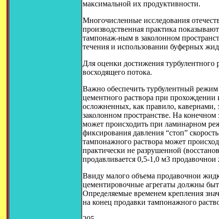
максимальной их продуктивности.
Многочисленные исследования отечест
производственная практика показывают,
тампонаж-ным в заколонном пространст
течения и использовании буферных жид
Для оценки достижения турбулентного р
восходящего потока.
Важно обеспечить турбулентный режим 
цементного раствора при прохождении 
осложненных, как правило, кавернами, 
заколонном пространстве. На конечном 
может происходить при ламинарном режи
фиксирования давления “стоп” скорость
тампонажного раствора может происходи
практически не разрушенной (восстанов
продавливается 0,5-1,0 м3 продавочнои
Ввиду малого объема продавочнои жидк
цементировочные агрегаты должны быть
Определяемые временем крепления значе
на конец продавки тампонажного раство
205