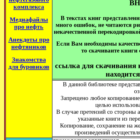
В
комплекса
В текстах книг представленн
Медиафайлы
много ошибок, не читаются ри
про нефть
некачественной перекодировк
Анекдоты про
Если Вам необходимы качеств
нефтяников
то скачиваите книги 
Знакомства
ссылка для скачивания 
для буровиков
находится
В данной библиотеке предста
оз
Запрещено любое копирование 
целью использова
В случае претензий со стороны 
указанные книги из пер
Копирование, сохранение на же
произведений осуществля