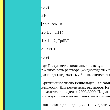
(5.8)
210
v* ReKTri
2p(Dc - dHT)
1 + 1 + 2pTpdBT
о Кект T|
(5.9)
где D - диаметр скважины; d - наружный
р - плотность раствора (жидкости); х0 
раствора (жидкости); Л* - пластическая 
Критическое число Рейнольдса Re* зави
жидкости. Для цементных растворов Re*
находится в пределах 2300-3000. По да
исследований максимальное вытеснени
глинистого раствора цементным достигае