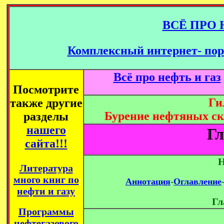
ВСЁ ПРО 
Комплексный интернет- пор
Всё про нефть и газ
Посмотрите
Ги
также другие
Бурение нефтяных ск
разделы
нашего
Гл
сайта!!!
Н
Литература
много книг по
Аннотация
-
Оглавление
нефти и газу
Гл
Программы
нефтегазового