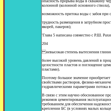
опасность прорыва воды в скважину че
колонной (колонной основного ствола), т
возможность притока воды с забоя при 
трудность размещения в затрубном прос
якорей, пакеров);
'Глава 5 написана совместно с Р.Ш. Рах
204
невысокая степень вытеснения глинис
более высокий уровень давлений в проц
целостности пластов и поглощение цем
пластами).
Поэтому большое значение приобретае
свойствами растворов, физико-механич
гидравлическими параметрами потока в
В связи с этим научно обоснованное пр
режимов цементирования эксплуатацио
требованием для обеспечения надежнос
креплении БС (в условиях малых кольце