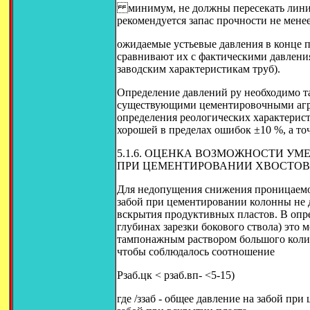
минимум, не должны пересекать линии
рекомендуется запас прочности не менее
ожидаемые устьевые давления в конце пр
сравнивают их с фактическими давления
заводским характеристикам труб).
Определение давлений ру необходимо т
существующими цементировочными агрег
определения реологических характерис
хорошей в пределах ошибок ±10 %, а точ
5.1.6. ОЦЕНКА ВОЗМОЖНОСТИ У
ПРИ ЦЕМЕНТИРОВАНИИ ХВОСТО
Для недопущения снижения проницаемо
забой при цементировании колонны не 
вскрытия продуктивных пластов. В опр
глубинах зарезки бокового ствола) это 
тампонажным раствором большого колич
чтобы соблюдалось соотношение
Рзаб.цк < pзаб.вп- <5-15)
где /ззаб - общее давление на забой при