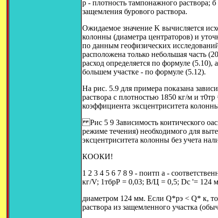
р - плотность тампонажного раствора; б
защемления бурового раствора.
Ожидаемое значение K вычисляется исх
колонны (диаметра центраторов) и уточ
по данным геофизических исследований
расположена только небольшая часть (2
расход определяется по формуле (5.10)
большем участке - по формуле (5.12).
На рис. 5.9 для примера показана зави
раствора с плотностью 1850 кг/м и т0тр
коэффициента эксцентриситета колонны
Рис 5 9 Зависимость коитического оас
режиме течения) необходимого для выт
эксцентриситета колонны без учета на
КООКИ!
1 2 3 4 5 6 7 8 9 - поитп а - соответстве
кг/V; 1тбрР = 0,03; В/Ц = 0,5; Dc '= 124 
диаметром 124 мм. Если Q*рэ < Q* к, т
раствора из защемленного участка (обычн