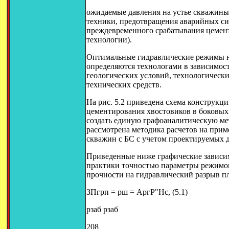
ожидаемые давления на устье скважины
техники, предотвращения аварийных си
преждевременного срабатывания цемен
технологии).
Оптимальные гидравлические режимы н
определяются технологами в зависимост
геологических условий, технологическ
технических средств.
На рис. 5.2 приведена схема конструкц
цементирования хвостовиков в боковых 
создать единую графоаналитическую ме
рассмотрена методика расчетов на при
скважин с БС с учетом проектируемых 
Приведенные ниже графические зависим
практики точностью параметры режимов
прочности на гидравлический разрыв пл
ЗПгрп = pш = АpгР"Hс, (5.1)
pзаб pзаб
208