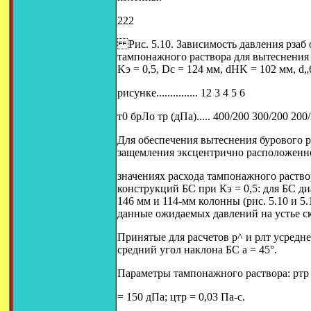
222
Рис. 5.10. Зависимость давления рзаб 
тампонажного раствора для вытеснения 
Kэ = 0,5, Dc = 124 мм, dHK = 102 мм, d„
рисунке............... 12 3 4 5 6
т0 брЛо тр (дПа)..... 400/200 300/200 200
Для обеспечения вытеснения бурового 
защемления эксцентрично расположенн
значениях расхода тампонажного раствор
конструкций БС при Кэ = 0,5: для БС д
146 мм и 114-мм колонны (рис. 5.10 и 5.
данные ожидаемых давлений на устье с
Принятые для расчетов р^ и рлт усредне
средний угол наклона БС а = 45°.
Параметры тампонажного раствора: ртр =
= 150 дПа; цтр = 0,03 Па-с.