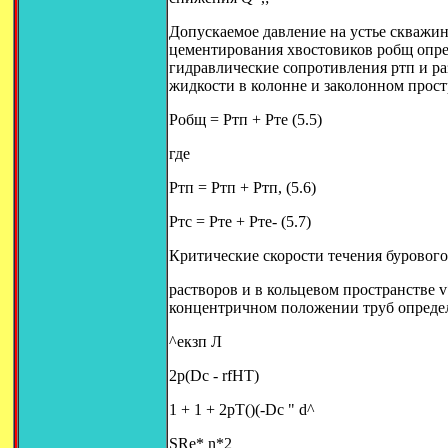
Допускаемое давление на устье скважин
цементирования хвостовиков робщ опред
гидравлические сопротивления ртп и ра
жидкости в колонне и заколонном прост
Робщ = Ртп + Рте (5.5)
где
Ртп = Ртп + Ртп, (5.6)
Ртс = Рте + Рте- (5.7)
Критические скорости течения буровог
растворов и в кольцевом пространстве 
концентричном положении труб опреде
^екзп Л
2p(Dc - rfHT)
1 + 1 + 2pT()(-Dc " d^
SRe* n*2