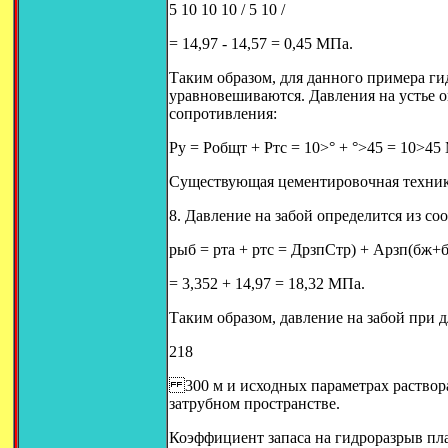
5 10 10 10 / 5 10 /
= 14,97 - 14,57 = 0,45 МПа.
Таким образом, для данного примера ги
уравновешиваются. Давления на устье 
сопротивления:
Ру = Робщт + Ртс = 10>° + °>45 = 10>45
Существующая цементировочная техника
8. Давление на забой определится из с
pыб = pта + pтс = ДpзпСтр) + Аpзп(бж+бр
= 3,352 + 14,97 = 18,32 МПа.
Таким образом, давление на забой при 
218
300 м и исходных параметрах раствора
затрубном пространстве.
Коэффициент запаса на гидроразрыв пла