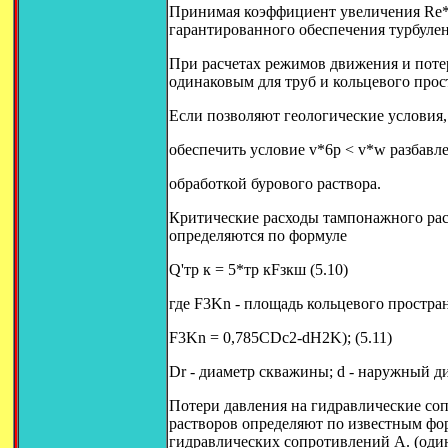
Принимая коэффициент увеличения Re*
гарантированного обеспечения турбулен
При расчетах режимов движения и потер
одинаковым для труб и кольцевого прост
Если позволяют геологические условия,
обеспечить условие v*6p < v*w разбав
обработкой бурового раствора.
Критические расходы тампонажного рас
определяются по формуле
Q'тр к = 5*тр кFзкш (5.10)
где F3Kn - площадь кольцевого простран
F3Kn = 0,785CDc2-dH2K); (5.11)
Dr - диаметр скважины; d - наружный д
Потери давления на гидравлические со
растворов определяют по известным фо
гидравлических сопротивлений А. (оди