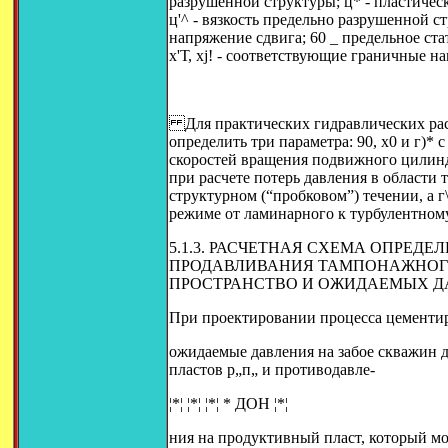
разрушенной структуры; ц* - пластичес
ц'^ - вязкость предельно разрушенной с
напряжение сдвига; 60 _ предельное ста
х'Т, xj! - соответствующие граничные 
Для практических гидравлических рас
определить три параметра: 90, х0 и г)*
скоростей вращения подвижного цилиндр
при расчете потерь давления в области 
структурном (“пробковом”) течении, а г
режиме от ламинарного к турбулентному
5.1.3. РАСЧЕТНАЯ СХЕМА ОПРЕ
ПРОДАВЛИВАНИЯ ТАМПОНАЖНОГО
ПРОСТРАНСТВО И ОЖИДАЕМЫХ Д
При проектировании процесса цементир
ожидаемые давления на забое скважин 
пластов р„п„ и противодавле-
¦*¦ ¦*¦ ¦*¦ * ДОН ¦*¦
ния на продуктивный пласт, который мо