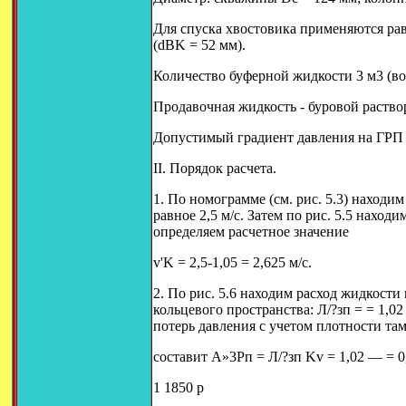
Для спуска хвостовика применяются ра
(dBK = 52 мм).
Количество буферной жидкости 3 м3 (во
Продавочная жидкость - буровой раствор
Допустимый градиент давления на ГРП 
II. Порядок расчета.
1. По номограмме (см. рис. 5.3) находи
равное 2,5 м/с. Затем по рис. 5.5 находи
определяем расчетное значение
v'K = 2,5-1,05 = 2,625 м/с.
2. По рис. 5.6 находим расход жидкости
кольцевого пространства: Л/?зп = = 1,0
потерь давления с учетом плотности та
составит А»3Рп = Л/?зп Kv = 1,02 — = 0
1 1850 р