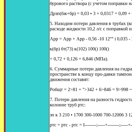
бурового раствора (с учетом поправки н
Дpзп(бж+бр) = 0,03 • 3 + 0,0317 = 0,09 +
5. Находим потери давления в трубах (ко
расходе жидкости 10,2 л/с с поправкой 
Аpр = Аpр + Аpр - 0,56 -10 12°° i 0,035 - 
к(бр) бт(73) к(102) 100() 100()
= 0,72 + 0,126 = 6,846 (МПа).
6. Суммарные потери давления на гидр
пространстве к концу про-давки тампон
движения составят:
Робщт = 2>81 + °>342 + 6>846 = 9>998 
7. Потери давления на разность гидрост
колонне труб pтс:
зп к 3 210 • 1700 300-1000 700-12006 3 1
pтс = pтс - pтс = I--------;-----+--------;-----+---