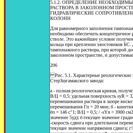
5.1.2. ОПРЕДЕЛЕНИЕ НЕОБХОДИ
РАСТВОРА В ЗАКОЛОННОМ ПРОСТР
ГИДРАВЛИЧЕСКИЕ СОПРОТИВЛЕН
КОЛОНН
Для равномерного заполнения тампонаж
необходимо обеспечить концентричное 
стволе. Это важнейшее условие получе
кольца при креплении хвостовиков БС. 
тампонажного раствора, при которой до
заколонном пространстве, и допустимые
206
Рис. 5.1. Характерные реологические 
СтерЗшгамакского завода:
а - полная реологическая кривая, пол
В/Ц = 0,5; удельная поверхность syR = 3
перемешивании раствора в зазоре вискоз
перемешивания Гп = 20 мин; б - кинети
ёп = 146 с"1; В/Ц = 0,5; / -sYn = 3900 с
значение 5уд); ё-текущее значение гради
-скорость сдвига при длительном переме
текущее значение напряжения сдвига; г\