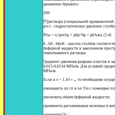
движении бурового
209
раствора (специальной промывочной жид
ртсз - гидростатическое давление столба
Рты = о,1рчАр + p6p^6p + р6Аж); (5.4)
h , h6 , h6yK - высота столбов соответ
буферной жидкости в заколонном прост
тампонажного раствора.
Градиент давления разрыва пластов в з
0,015-0,0234 МПа/м. Для условий средн
МПа/м.
Если я л < 1,10 » „, то необходимо осу
уменьшить хп гп и xn Tm с помощью пл
увеличить объем буферной жидкости;
применить расхаживание колонны и виб
снижения Q^,;