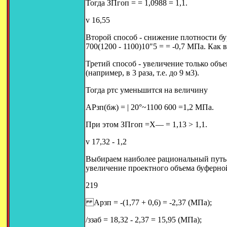
Тогда ЗПгоп = = 1,0988 = 1,1.
v 16,55
Второй способ - снижение плотности бур
700(1200 - 1100)10"5 = = -0,7 МПа. Как 
Третий способ - увеличение только объ
(например, в 3 раза, т.е. до 9 м3).
Тогда ртс уменьшится на величину
АРзп(бж) = | 20°~1100 600 =1,2 МПа.
При этом ЗПгоп =Х— = 1,13 > 1,1.
v 17,32 - 1,2
Выбираем наиболее рациональный путь 
увеличение проектного объема буферной ж
219
Арзп = -(1,77 + 0,6) = -2,37 (МПа);
/ззаб = 18,32 - 2,37 = 15,95 (МПа);