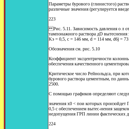
Параметры бурового (глинистого) раствор
различные значения (регулируется введ
223
Рис. 5.11. Зависимость давления о л о
тампонажного раствора дD вытеснения 
Kэ = 0,5, с = 146 мм, d = 114 мм, d6j = 73
Обозначения см. рис. 5.10
Коэффициент эксцентричности колонны 
обеспечения качественного цементирова
Критическое число Рейнольдса, при кот
бурового раствора цементным, по данн
2500.
С помощью графиков определяют следу
значения x0 < пои которых произойдет 
0,5 с обеспечением вытес-нения защемлен
недопущения ГРП линии фактических д
224