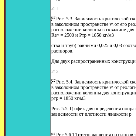
211
Рис. 5.3. Зависимость критической ск
в заколонном пространстве v\ от его р
расположении колонны в скважине для к
Re^ = 2500 и Ртр = 1850 кг/м3
ства и труб) равными 0,025 и 0,03 соот
растворов.
Для двух распространенных конструкци
212
Рис. 5.4. Зависимость критической ск
в заколонном пространстве v\ от реоло
расположении колонны для конструкции 
ртр = 1850 кг/м3
Рис. 5.5. График для определения попр
зависимости от плотности жидкости р
Рис 5 6 ТТотегш давления на гитюавл