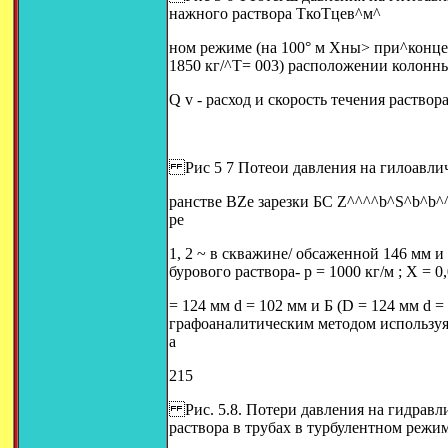
нажного раствора ТкоТцев^м^
ном режиме (на 100° м Хны> при^конц
1850 кг/^Т= 003) расположении колонн
Q v - расход и скорость течения раствор
Рис 5 7 Потеои давления на гилоавлич
ранстве BZe зарезки БС Z^^^^b^S^b^b^
ре
1, 2 ~ в скважине/ обсаженной 146 мм 
бурового раствора- р = 1000 кг/м ; X = 0
= 124 мм d = 102 мм и Б (D = 124 мм d 
графоаналитическим методом используя н
а
215
Рис. 5.8. Потери давления на гидравл
раствора в трубах в турбулентном режи